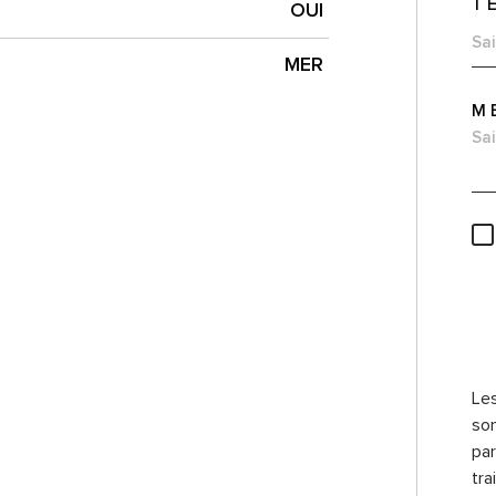
T
OUI
MER
M
* c
obl
Les
son
pa
tra