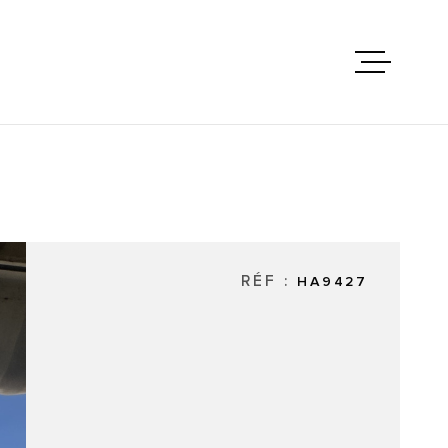
ACHETER
VENDRE
LOUER
RÉF :
HA9427
GÉRER
LE GROU