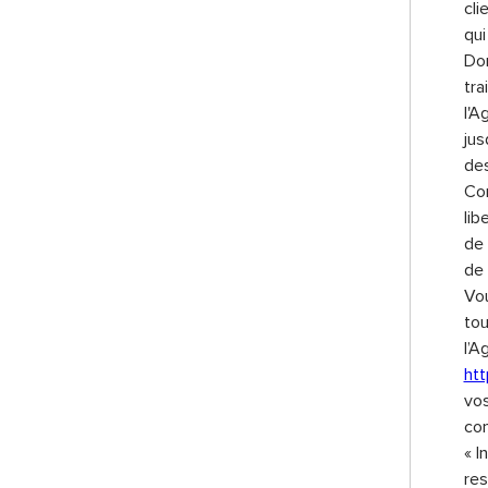
cli
qui
Don
tra
l'A
jus
des
Con
lib
de 
de 
Vou
to
l’A
htt
vos
con
« I
res