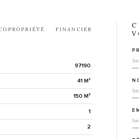
C
COPROPRIÉTÉ
FINANCIER
V
P
97190
N
41 M²
150 M²
E
1
2