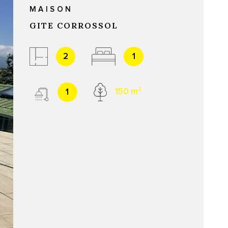
MAISON
SYNDIC
GITE CORROSSOL
2
1
1
150 m²