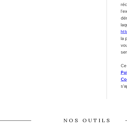
réc
l’e
dém
laq
htt
la 
vou
sen
Ce 
Pol
Con
s'a
NOS OUTILS