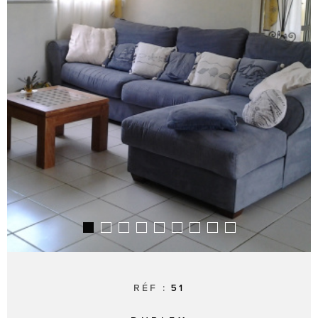
SYNDIC
RÉF :
51