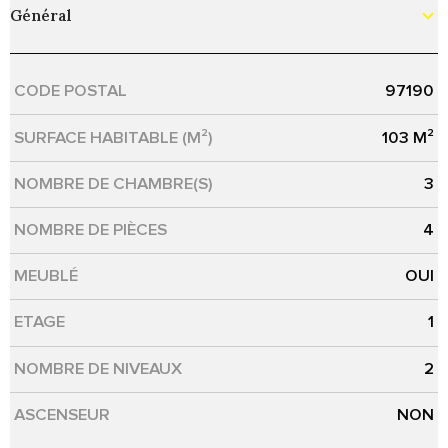
Général
CODE POSTAL
97190
Caractérisque
Valeurs
SURFACE HABITABLE (M²)
103 M²
NOMBRE DE CHAMBRE(S)
3
NOMBRE DE PIÈCES
4
MEUBLÉ
OUI
ETAGE
1
NOMBRE DE NIVEAUX
2
ASCENSEUR
NON