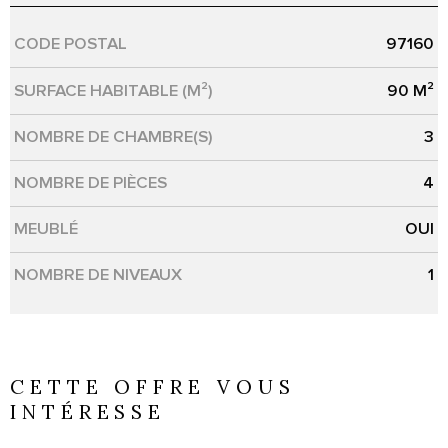
CODE POSTAL
97160
Caractérisque
Valeurs
SURFACE HABITABLE (M²)
90 M²
NOMBRE DE CHAMBRE(S)
3
NOMBRE DE PIÈCES
4
MEUBLÉ
OUI
NOMBRE DE NIVEAUX
1
CETTE OFFRE
VOUS
INTÉRESSE