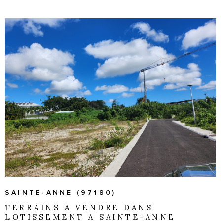
Pièces
RECHERCHER
SYNDIC
PIÈCES
RÉFÉRENCE
CRITÈRES SUPPLÉMENTAIRES
Piscine
Parking
Terrasse
VOIR LE BIEN
SAINTE-ANNE (97180)
TERRAINS A VENDRE DANS
LOTISSEMENT A SAINTE-ANNE