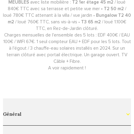
MEUBLES
avec liste mobilière :
T2 1er étage 45 m2
/ loué
840€ TTC avec sa terrasse et petite vue mer
•
T2 50 m2
/
loué 780€ TTC attenant à la villa / vue jardin •
Bungalow T2 40
m2
/ loué 760€ TTC, sans vis-à-vis •
T3 65 m2
/ loué 1.100€
TTC, en Rez-de-Jardin clôturé.
Charges mensuelles de l'ensemble des 5 lots : EDF 400€ / EAU
100€ / WIFI 67€. 1 seul compteur EAU + EDF pour les 5 lots. Tout
à l'égout / 3 chauffe-eau solaires installés en 2024. Sur un
terrain clôturé avec portail électrique. Un garage ouvert. TV
Câble + Fibre.
A voir rapidement !
Général