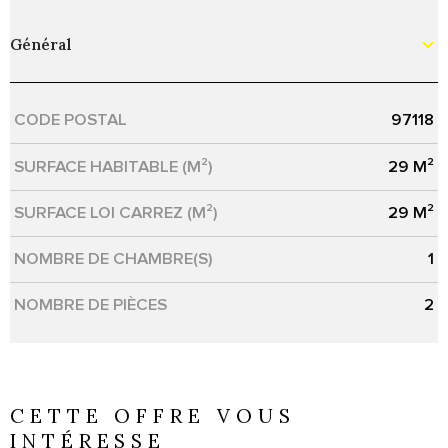
Général
CODE POSTAL
97118
Caractérisque
Valeurs
SURFACE HABITABLE (M²)
29 M²
SURFACE LOI CARREZ (M²)
29 M²
NOMBRE DE CHAMBRE(S)
1
NOMBRE DE PIÈCES
2
CETTE OFFRE
VOUS
INTÉRESSE