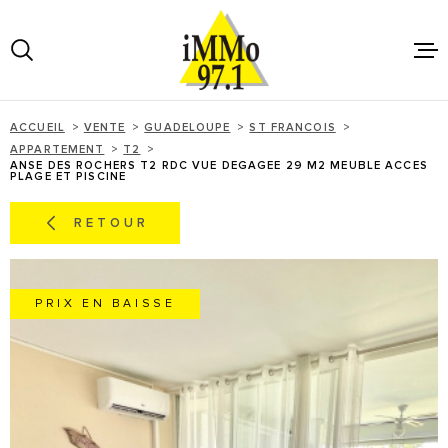
Aller
Aller
Aller
Aller
à
à
au
au
:
la
menu
contenu
VOTRE
recherche
principal
RECHERCHE
ACCUEIL
VENTE
GUADELOUPE
ST FRANCOIS
ACHET
APPARTEMENT
T2
TYPE
ANSE DES ROCHERS T2 RDC VUE DEGAGEE 29 M2 MEUBLE ACCES
D'OFFRE
PLAGE ET PISCINE
ACHETER
VENDR
RETOUR
TYPE
DE
TYPE DE BIEN
BIEN
LOUER
VILLE
PRIX EN BAISSE
GÉRER
Budget
BUDGET
LE GRO
RECHERCHER